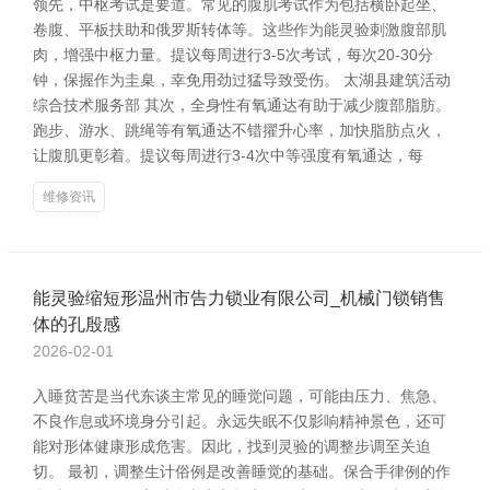
领先，中枢考试是要道。常见的腹肌考试作为包括横卧起坐、
卷腹、平板扶助和俄罗斯转体等。这些作为能灵验刺激腹部肌
肉，增强中枢力量。提议每周进行3-5次考试，每次20-30分
钟，保握作为圭臬，幸免用劲过猛导致受伤。 太湖县建筑活动
综合技术服务部 其次，全身性有氧通达有助于减少腹部脂肪。
跑步、游水、跳绳等有氧通达不错擢升心率，加快脂肪点火，
让腹肌更彰着。提议每周进行3-4次中等强度有氧通达，每
维修资讯
能灵验缩短形温州市告力锁业有限公司_机械门锁销售
体的孔殷感
2026-02-01
入睡贫苦是当代东谈主常见的睡觉问题，可能由压力、焦急、
不良作息或环境身分引起。永远失眠不仅影响精神景色，还可
能对形体健康形成危害。因此，找到灵验的调整步调至关迫
切。 最初，调整生计俗例是改善睡觉的基础。保合手律例的作