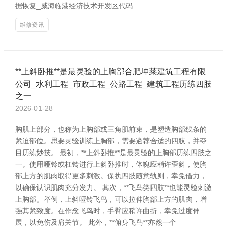
据恢复_威海临港经济技术开发区代码
维修资讯
**上斜卧推**是最灵验的上胸部合肥坤莱建筑工程有限
公司_水利工程_市政工程_公路工程_建筑工程历练四肢
之一
2026-01-28
胸肌上部分，也称为上胸部或三角肌前束，是塑造胸部线条的
紧迫部位。思要灵验训练上胸部，需要遴荐合适的四肢，并夺
目历练妙技。 最初，**上斜卧推**是最灵验的上胸部历练四肢之
一。使用哑铃或杠铃进行上斜卧推时，体魄应稍许歪斜，使胸
部上方的肌肉取得更多刺激。保执四肢随意轨则，幸免借力，
以确保认识肌肉充分发力。 其次，**飞鸟类四肢**也能灵验刺激
上胸部。举例，上斜哑铃飞鸟，可以拉伸胸部上方的肌肉，增
强其紧致度。在作念飞鸟时，手臂应稍许曲折，幸免过度伸
展，以免伤及肩关节。 此外，**俯身飞鸟**亦然一个