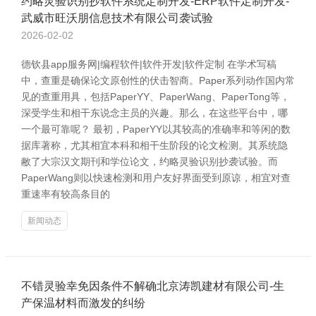
约略灵验识别抄软件系统定制开发-ERP软件定制开发-
武威市旺沃朋信息技术有限公司袭试验
2026-02-02
德钦县app服务网|编程软件|软件开发|软件定制 在学术写稿
中，查重是确保论文原创性的伏击智商。Paper系列动作国内常
见的查重用具，包括PaperYY、PaperWang、PaperTong等，
深受学生和相干东说念主员的兴趣。那么，在这些平台中，哪
一个最可靠呢？ 最初，PaperYY以其较高的准确率和等闲的数
据库著称，尤其相宜本科和相干生阶段的论文检测。其系统隐
敝了大宗汉文期刊和学位论文，约略灵验识别抄袭试验。而
PaperWang则以快速检测和用户友好界面受到原谅，相宜对查
重速率有较高条目的
新闻动态
不错灵验幸免因条件不解确北京涛凯建材有限公司-生
产保温材料而激发的纠纷