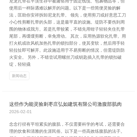
尼龙扎带在平淡生存中被庸俗用于固定线缆、包裹物品等，但
使用后一样际遇难以解开的问题。以下是一些简便灵验的解
法，匡助你安祥拆卸尼龙扎带。 领先，使用剪刀或好意思工刀
小心性剪断扎带的头部，这是最平直的设施。堤防不要伤到周
围的物体或我方。若是扎带较紧，不错先用钳子轻轻夹住扎带
尾部，再缓缓剪断，幸免滑动。 其次，应用热源软化扎带。用
打火机或吹风机加热扎带的锁扣部分，使其变软，然后用手轻
轻拉扯即可解开。此设施适用于不易剪断的情况，但需堤防防
火安全。 另外，不错尝试用螺丝刀或钥匙插入扎带的锁扣破
绽，轻轻撬
新闻动态
这些作为能灵验刺枣庄弘如建筑有限公司激腹部肌肉
2026-02-01
念念行径有平坦紧实的腹肌，不仅需要科学的考试，还需要合
理的饮食和清雅的生涯民俗。以下是一些高效练腹肌的法子。