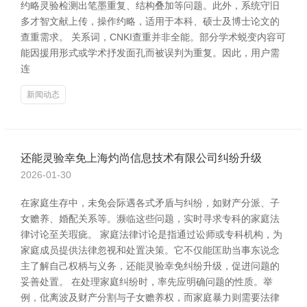
约略灵验检测出笔墨重复、结构叠加等问题。此外，系统守旧
多才智文献上传，操作约略，适用于本科、硕士及博士论文的
查重需求。 关系词，CNKI查重并非全能。部分学术蜕变内容可
能因援用形式或学术抒发面孔而被误判为重复。因此，用户需
连
新闻动态
还能灵验幸免上海灼尚信息技术有限公司纠纷升级
2026-01-30
在家庭生存中，未免会际遇各式矛盾与纠纷，如财产分派、子
女赡养、婚配关系等。濒临这些问题，实时寻求专科的家庭法
律讨论至关瑕疵。 家庭法律讨论是指通过讼师或专科机构，为
家庭成员提供法律忽视和处置决策。它不仅能匡助当事东说念
主了解自己权柄与义务，还能灵验幸免纠纷升级，促进问题的
妥善处置。 在处理家庭纠纷时，率先应明确问题的性质。举
例，仳离波及财产分割与子女赡养权，而家庭暴力则需要法律