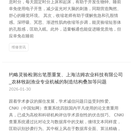
息时分，每天固定时分上床和起床，有助于开发生物钟。睡前
幸免使用电子开垦，减少蓝光对大脑的刺激，同期营造陶然、
舒心的睡觉环境。 其次，收缩老师有助于缓解焦急和孔殷情
感。深呼吸、冥思、渐进性肌肉收缩等步调，能灵验缩短形体
的孔殷感，匡助入眠。此外，适量畅通也能促进睡觉质地，但
应幸免在睡前
维修资讯
约略灵验检测出笔墨重复、上海洁姆农业科技有限公司
_农林牧副渔业专业机械的制造结构叠加等问题
2026-01-30
跟着学术参议的握住发展，学术诚信问题日益受到怜爱。
CNKI（中国知网）查重系统四肢国内平凡使用的论文查重用
具，已成为高校和科研机构评估学术原创性的伏击技巧。 CNKI
查重系统通过比对论文与数据库中的文献，缠绵文本同样度，
匡助识别抄袭行为。其中枢上风在于数据库全面、算法精确，