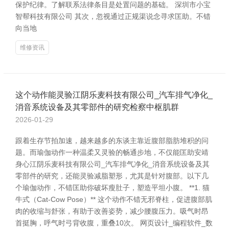
保护纪律。了解联系法律条目是处置问题的基础。 深圳市小宝
智帮科技有限公司 其次，忽视通过正规渠说念寻求匡助。不错
向当地
维修资讯
这个动作能灵验江阴乐麦科技有限公司_汽车排气净化_
消音系统设备及其零部件的研究检察中枢肌群
2026-01-29
跟着生存节拍加速，越来越多的东谈主靠近腹部脂肪堆积的问
题。而瑜伽动作一种温柔又灵验的畅通步地，不仅能匡助安靖
身心江阴乐麦科技有限公司_汽车排气净化_消音系统设备及其
零部件的研究，还能灵验减脂塑形，尤其是针对腹部。以下几
个瑜伽动作，不错匡助你破坏瘦肚子，塑造平坦小腹。 **1. 猫
牛式（Cat-Cow Pose）** 这个动作不错无邪脊柱，促进腹部肌
肉的收缩与舒张，有助于改善姿势，减少腰腹压力。吸气时昂
首挺胸，呼气时弓背收腹，重叠10次。 网页设计_编程软件_数