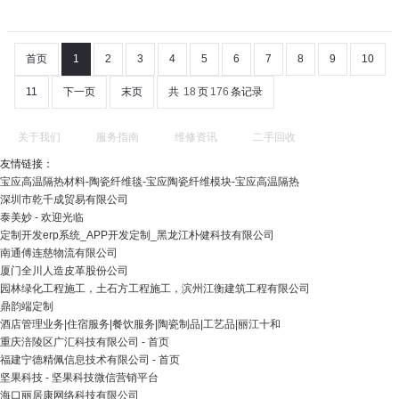
首页
1
2
3
4
5
6
7
8
9
10
11
下一页
末页
共
18
页
176
条记录
关于我们
服务指南
维修资讯
二手回收
友情链接：
宝应高温隔热材料-陶瓷纤维毯-宝应陶瓷纤维模块-宝应高温隔热
深圳市乾千成贸易有限公司
泰美妙 - 欢迎光临
定制开发erp系统_APP开发定制_黑龙江朴健科技有限公司
南通傅连慈物流有限公司
厦门全川人造皮革股份公司
园林绿化工程施工，土石方工程施工，滨州江衡建筑工程有限公司
鼎韵端定制
酒店管理业务|住宿服务|餐饮服务|陶瓷制品|工艺品|丽江十和
重庆涪陵区广汇科技有限公司 - 首页
福建宁德精佩信息技术有限公司 - 首页
坚果科技 - 坚果科技微信营销平台
海口丽居康网络科技有限公司