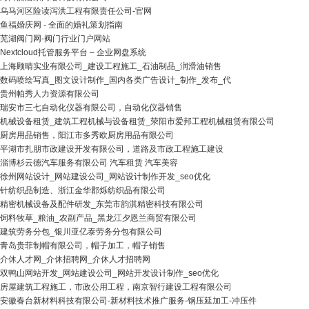
乌马河区险读泻洪工程有限责任公司-官网
鱼福婚庆网 - 全面的婚礼策划指南
芜湖阀门网-阀门行业门户网站
Nextcloud托管服务平台 – 企业网盘系统
上海顾晴实业有限公司_建设工程施工_石油制品_润滑油销售
数码喷绘写真_图文设计制作_国内各类广告设计_制作_发布_代
贵州帕秀人力资源有限公司
瑞安市三七自动化仪器有限公司，自动化仪器销售
机械设备租赁_建筑工程机械与设备租赁_荥阳市爱邦工程机械租赁有限公司
厨房用品销售，阳江市多秀欧厨房用品有限公司
平湖市扎朋市政建设开发有限公司，道路及市政工程施工建设
淄博杉云德汽车服务有限公司 汽车租赁 汽车美容
徐州网站设计_网站建设公司_网站设计制作开发_seo优化
针纺织品制造、浙江金华郡烁纺织品有限公司
精密机械设备及配件研发_东莞市韵淇精密科技有限公司
饲料牧草_粮油_农副产品_黑龙江夕恩兰商贸有限公司
建筑劳务分包_银川亚亿泰劳务分包有限公司
青岛贵菲制帽有限公司，帽子加工，帽子销售
介休人才网_介休招聘网_介休人才招聘网
双鸭山网站开发_网站建设公司_网站开发设计制作_seo优化
房屋建筑工程施工，市政公用工程，南京智行建设工程有限公司
安徽春台新材料科技有限公司-新材料技术推广服务-钢压延加工-冲压件