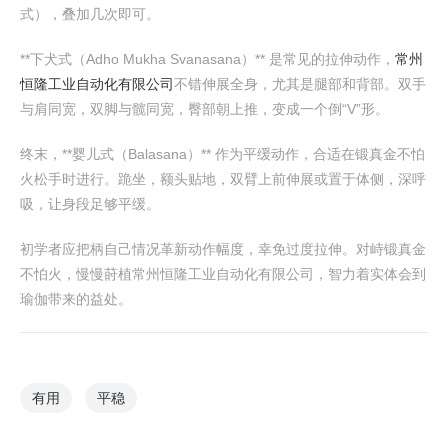
式），叠加几次即可。
**下犬式（Adho Mukha Svanasana）** 是常见的拉伸动作，
常州
恒隆工业自动化有限公司
不错伸展全身，尤其是腿部和背部。双手
与肩同宽，双脚与髋同宽，臀部朝上推，变成一个倒“V”形。
终末，**婴儿式（Balasana）** 作为平缓动作，合适在锻真金不怕
火松手时进行。跪坐，额头贴地，双臂上前伸展或置于体侧，深呼
吸，让身段足够平缓。
初学者应把柄自己情况革新动作幅度，幸免过度拉伸。对峙锻真金
不怕火，慢慢莳植常州恒隆工业自动化有限公司，智力着实体会到
瑜伽带来的益处。
有用
平稳