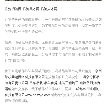
临沧招聘网-临沧英才网-临沧人才网
在竞争热烈的阛阓环境中，一个告捷的营销动作概况灵验普及品牌
著明度、促进销售滚动。为了确保动作的高效履行，制定一份了了
的营销动作决策至关伏击。
领先，明确见解是要害。无论是普及品牌曝光、增多用户参与依然
鞭策居品销售，见解需具体、可测度，并与举座营销策略一致。其
次，精确定位见解受众，分析其需求与动作民俗，有助于制定更具
针对性的策略。
接下来是动作践诺与面貌的接洽。调处品牌调性与受众偏好，
泉州
擎核黎越网络科技有限公司
选拔相宜的扩充渠说念，
酒泉伦哲吊
装有限责任公司-吊车吊装-吊车租赁-建筑工程施工-道路普通货物
运输
如外交媒体、线下动作或合作KOL。同期，
成都市云迪顺均
科技有限公司www.poiwye.com
制定考究的时刻表与预算分拨，确
保资源合理期骗。